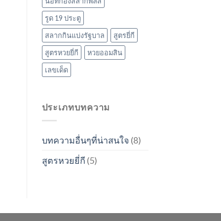
นอทกองสลากพลัส
รูด 19 ประตู
สลากกินแบ่งรัฐบาล
สูตรยี่กี
สูตรหวยยี่กี
หวยออมสิน
เลขเด็ด
ประเภทบทความ
บทความอื่นๆที่น่าสนใจ
(8)
สูตรหวยยี่กี
(5)