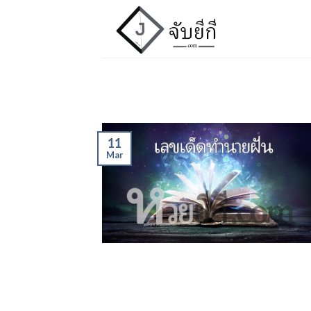
Skip
to
content
11
Mar