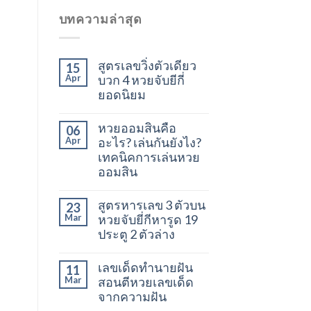
บทความล่าสุด
สูตรเลขวิ่งตัวเดียว
15
บวก 4 หวยจับยีกี่
Apr
ยอดนิยม
หวยออมสินคือ
06
อะไร? เล่นกันยังไง?
Apr
เทคนิคการเล่นหวย
ออมสิน
สูตรหารเลข 3 ตัวบน
23
หวยจับยี่กีหารูด 19
Mar
ประตู 2 ตัวล่าง
เลขเด็ดทำนายฝัน
11
สอนตีหวยเลขเด็ด
Mar
จากความฝัน