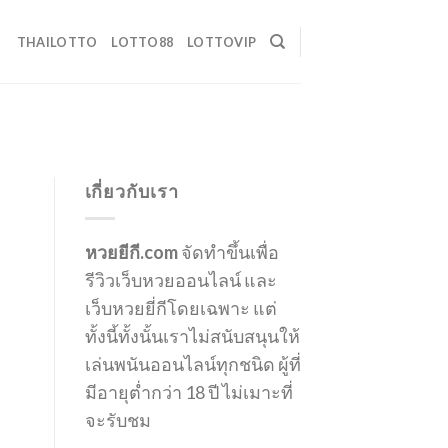
THAILOTTO
LOTTO88
LOTTOVIP
เกี่ยวกับเรา
หวยยีกี.com
จัดทำขึ้นเพื่อ
รีวิวเว็บหวยออนไลน์ และ
เว็บหวยยี่กีโดยเฉพาะ แต่
ทั้งนี้ทั้งนั้นเราไม่สนับสนุนให้
เล่นพนันออนไลน์ทุกชนิด ผู้ที่
มีอายุต่ำกว่า 18 ปี ไม่เมาะที่
จะรับชม