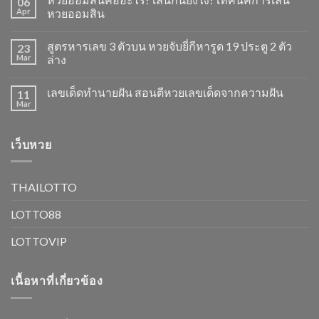
06
Apr
หวยออมสิน
สูตรหารเลข 3 ตัวบน หวยจับยี่กีหารูด 19 ประตู 2 ตัว
23
Mar
ล่าง
เลขเด็ดทำนายฝัน สอนตีหวยเลขเด็ดจากความฝัน
11
Mar
เว็บหวย
THAILOTTO
LOTTO88
LOTTOVIP
เนื้อหาที่เกี่ยวข้อง