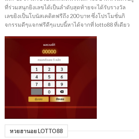
ที่ร่วมสนุกยิงเลขได้เป็นลำดับสุดท้ายจะได้รับรางวัล
เลขยิงเป็นโบนัสเคดิตฟรีถึง 200 บาท ซึ่งโปรโมชั่นกิ
จกรรมดีๆแจกฟรีดีๆแบบนี้หาได้จากที่ lotto88 ที่เดียว
หวยฮานอย LOTTO88