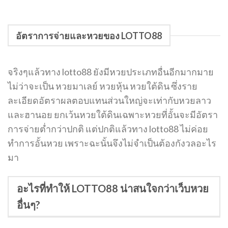
อัตราการจ่ายและหวยของ LOTTO88
จริงๆแล้วทาง lotto88 ยังมีหวยประเภทอื่นอีกมากมาย
ไม่ว่าจะเป็น หวยมาเลย์ หวยหุ้น หวยใต้ดิน ซึ่งราย
ละเอียดอัตราผลตอบแทนส่วนใหญ่จะเท่ากับหวยลาว
และฮานอย ยกเว้นหวยใต้ดินเฉพาะหวยที่อั้นจะมีอัตรา
การจ่ายต่ำกว่าปกติ แต่ปกติแล้วทาง lotto88 ไม่ค่อย
ทำการอั้นหวย เพราะฉะนั้นจึงไม่จำเป็นต้องกังวลอะไร
มา
อะไรที่ทำให้ LOTTO88 น่าสนใจกว่าเว็บหวย
อื่นๆ?