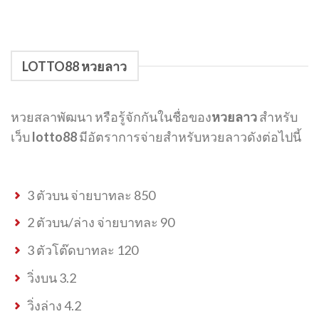
LOTTO88 หวยลาว
หวยสลาพัฒนา หรือรู้จักกันในชื่อของ
หวยลาว
สำหรับ
เว็บ
lotto88
มีอัตราการจ่ายสำหรับหวยลาวดังต่อไปนี้
3 ตัวบน จ่ายบาทละ 850
2 ตัวบน/ล่าง จ่ายบาทละ 90
3 ตัวโต๊ดบาทละ 120
วิ่งบน 3.2
วิ่งล่าง 4.2