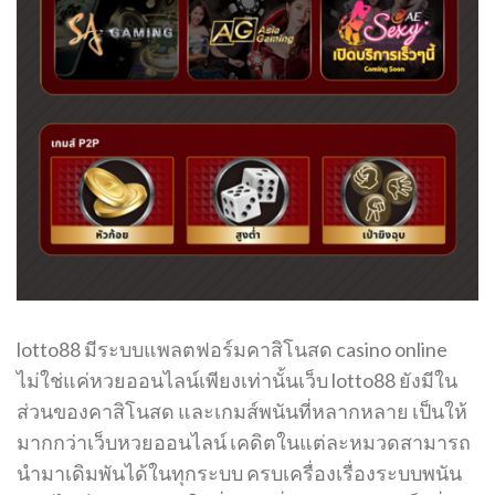
lotto88 มีระบบแพลตฟอร์มคาสิโนสด casino online
ไม่ใช่แค่หวยออนไลน์เพียงเท่านั้นเว็บ lotto88 ยังมีใน
ส่วนของคาสิโนสด และเกมส์พนันที่หลากหลาย เป็นให้
มากกว่าเว็บหวยออนไลน์ เคดิตในแต่ละหมวดสามารถ
นำมาเดิมพันได้ในทุกระบบ ครบเครื่องเรื่องระบบพนัน