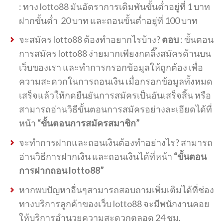
: ทาง lotto88 มันอัตราการเดิมพันขั้นต่ำอยู่ที่ 1 บาท
ฝากขั้นต่ำ 20 บาท และถอนขั้นต่ำอยู่ที่ 100 บาท
จะสมัคร lotto88 ต้องทำอยากไรบ้าง?
ตอบ
: ขั้นตอน
การสมัคร lotto88 ง่ายมากเพียงกดลิ๊งสมัครด้านบน
เว็บของเรา และทำการกรอกข้อมูลให้ถูกต้อง เพื่อ
ความสะดวกในการถอนเงิน เมื่อกรอกข้อมูลทั้งหมด
เสร็จแล้วให้กดยืนยันการสมัครเป็นอันเสร็จสิ้น หรือ
สามารถอ่านวิธีขั้นตอนการสมัครอย่างละเอียดได้ที่
หน้า
“ขั้นตอนการสมัครสมาชิก”
จะทำการฝากและถอนเงินต้องทำอย่างไร? สามารถ
อ่านวิธีการฝากเงิน และถอนเงินได้ที่หน้า
“ขั้นตอน
การฝากถอน lotto88”
หากพบปัญหาอื่นๆสามารถสอบถามเพิ่มเติมได้ที่ช่อง
ทางบริการลูกค้าของเว็บ lotto88 จะมีพนักงานคอย
ให้บริการอำนวยความสะดวกตลอด 24 ชม.