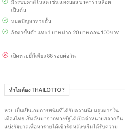
มีระบบคาสิโนสด เช่น แทงบอล บาคาร่า สล็อต
เป็นต้น
หมดปัญหาหวยอั้น
อัรตาขั้นต่ำ แทง 1 บาท ฝาก 20 บาท ถอน 100 บาท
เปิดหวยยี่กีเพียง 88 รอบต่อวัน
ทำไมต้อง THAILOTTO ?
หวย เป็นเป็นเกมการพนันที่ได้รับความนิยมสูงมากใน
เมืองไทย เริ่มต้นมาจากทางรัฐได้เปิดจำหน่ายสลากกิน
แบ่งรัฐบาลเพื่อหารายได้เข้ารัฐ หลังๆเริ่มได้รับความ