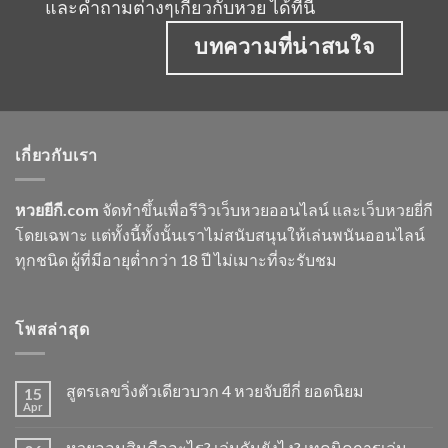
และคำถามต่างๆเกี่ยวกับหวย ได้ที่นี่
บทความที่น่าสนใจ
เกี่ยวกับเรา
หวยยีกี.com
จัดทำขึ้นเพื่อรีวิวเว็บหวยออนไลน์ และเว็บหวยยี่กี
โดยเฉพาะ แต่ทั้งนี้ทั้งนั้นเราไม่สนับสนุนให้เล่นพนันออนไลน์
ทุกชนิด ผู้ที่มีอายุต่ำกว่า 18 ปี ไม่เมาะที่จะรับชม
โพสล่าสุด
สูตรเลขวิ่งตัวเดียวบวก 4 หวยจับยีกี่ ยอดนิยม
15
Apr
หวยออมสินคืออะไร? เล่นกันยังไง? เทคนิคการเล่น