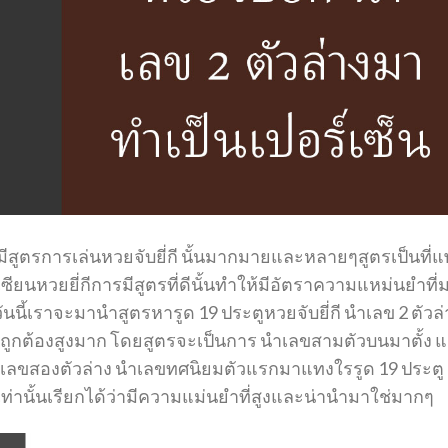
ีสูตรการเล่นหวยจับยี่กี นั้นมากมายและหลายๆสูตรเป็นที่แ
นหวยยี่กีการมีสูตรที่ดีนั้นทำให้มีอัตราความแหม่นยำที่
ันนี้เราจะมานำสูตรหารูด 19 ประตูหวยจับยี่กี นำเลข 2 ตัวล่
ามถูกต้องสูงมาก โดยสูตรจะเป็นการ นำเลขสามตัวบนมาตั้ง 
ยเลขสองตัวล่าง นำเลขทศนิยมตัวแรกมาแทงใรรูด 19 ประตู
เท่านั้นเรียกได้ว่ามีความแม่นยำที่สูงและน่านำมาใช่มากๆ