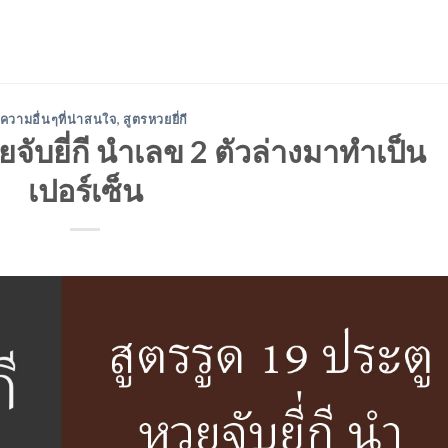
ความอื่นๆที่น่าสนใจ
,
สูตรหวยยี่กี
ยจับยี่กี นำเลข 2 ตัวล่างมาทำเป็น
เปอร์เซ็น