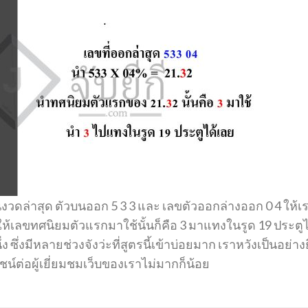
วดล่าสุด ตัวบนออก 5 3 3 และ เลขตัวออกล่างออก 0 4 ให้เ
ให้เลขทศนิยมตัวแรกมาใช้นั้นก็คือ 3 มาแทงในรูด 19 ประตูไ
ซึ่งมีหลายช่วงจังว่ะที่สูตรนี้เข้าบ่อยมาก เราหวังเป็นอย่างย
์ต่อผู้เยี่ยมชมเว็บของเราไม่มากก็น้อย