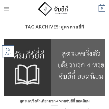
Skip
0
to
content
TAG ARCHIVES:
สูตรหวยยี่กี
15
Apr
สูตรเลขวิ่งตัวเดียวบวก 4 หวยจับยีกี่ ยอดนิยม