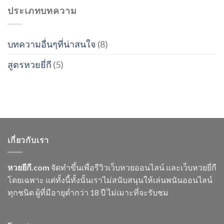
ประเภทบทความ
บทความอื่นๆที่น่าสนใจ
(8)
สูตรหวยยี่กี
(5)
เกี่ยวกับเรา
หวยยีกี.com
จัดทำขึ้นเพื่อรีวิวเว็บหวยออนไลน์ และเว็บหวยยี่กี
โดยเฉพาะ แต่ทั้งนี้ทั้งนั้นเราไม่สนับสนุนให้เล่นพนันออนไลน์
ทุกชนิด ผู้ที่มีอายุต่ำกว่า 18 ปี ไม่เมาะที่จะรับชม