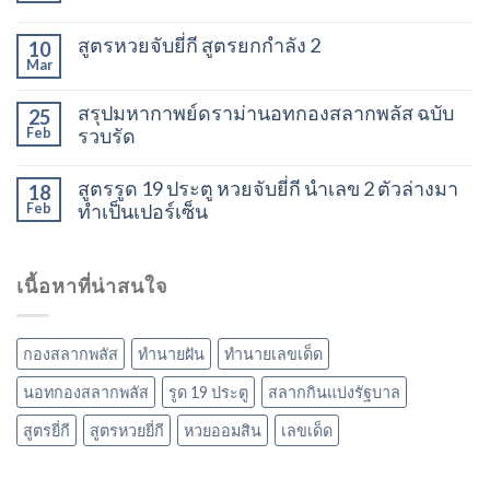
สูตรหวยจับยี่กี สูตรยกกำลัง 2
10
Mar
สรุปมหากาพย์ดราม่านอทกองสลากพลัส ฉบับ
25
รวบรัด
Feb
สูตรรูด 19 ประตู หวยจับยี่กี นำเลข 2 ตัวล่างมา
18
ทำเป็นเปอร์เซ็น
Feb
เนื้อหาที่น่าสนใจ
กองสลากพลัส
ทำนายฝัน
ทำนายเลขเด็ด
นอทกองสลากพลัส
รูด 19 ประตู
สลากกินแบ่งรัฐบาล
สูตรยี่กี
สูตรหวยยี่กี
หวยออมสิน
เลขเด็ด