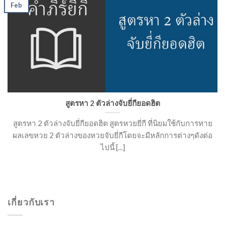
Feb
สูตรหา 2 ตัวล่างจับยี่กียอดฮิต
สูตรหา 2 ตัวล่างจับยี่กียอดฮิต สูตรหวยยี่กี ที่นิยมใช้กับการทาย
ผลเลขหวย 2 ตัวล่างของหวยจับยี่กีโดยจะมีหลักการต่างๆดังต่อ
ไปนี้ [...]
เกี่ยวกับเรา