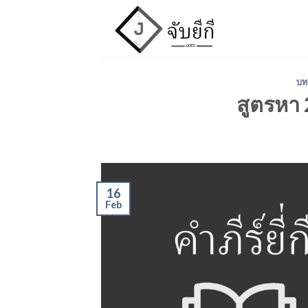
Skip
to
content
บท
สูตรหา 2
16
Feb