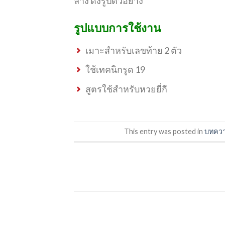
ล่าง ดังรูปตัวอย่าง
รูปแบบการใช้งาน
เมาะสำหรับเลขท้าย 2 ตัว
ใช้เทคนิกรูด 19
สูตรใช้สำหรับหวยยี่กี
This entry was posted in
บทความ