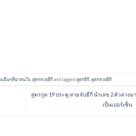
อื่นๆที่น่าสนใจ
,
สูตรหวยยี่กี
and tagged
สูตรยี่กี
,
สูตรหวยยี่กี
.
สูตรรูด 19 ประตู หวยจับยี่กี นำเลข 2 ตัวล่าง
เป็นเปอร์เซ็น