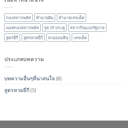
กองสลากพลัส
ทำนายฝัน
ทำนายเลขเด็ด
นอทกองสลากพลัส
รูด 19 ประตู
สลากกินแบ่งรัฐบาล
สูตรยี่กี
สูตรหวยยี่กี
หวยออมสิน
เลขเด็ด
ประเภทบทความ
บทความอื่นๆที่น่าสนใจ
(8)
สูตรหวยยี่กี
(5)